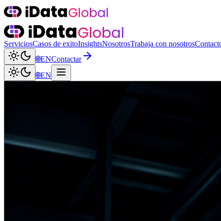
Servicios
Casos de exito
Insights
Nosotros
Trabaja con nosotros
Contact
🌐
EN
Contactar
🌐
EN