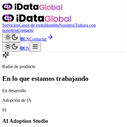
Servicios
Casos de exito
Insights
Nosotros
Trabaja con
nosotros
Contacto
🌐
EN
Contactar
🌐
EN
Radar de producto
En lo que estamos trabajando
En desarrollo
Adopción de IA
01
AI Adoption Studio